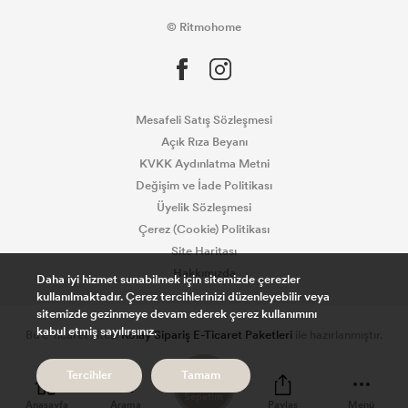
© Ritmohome
Mesafeli Satış Sözleşmesi
Açık Rıza Beyanı
KVKK Aydınlatma Metni
Değişim ve İade Politikası
Üyelik Sözleşmesi
Çerez (Cookie) Politikası
Site Haritası
Hakkımızda
Daha iyi hizmet sunabilmek için sitemizde çerezler
kullanılmaktadır. Çerez tercihlerinizi düzenleyebilir veya
sitemizde gezinmeye devam ederek çerez kullanımını
kabul etmiş sayılırsınız.
Bu e-ticaret sitesi
Kolay Sipariş E-Ticaret Paketleri
ile hazırlanmıştır.
0
Tercihler
Tamam
Sepetim
Anasayfa
Arama
Paylaş
Menü