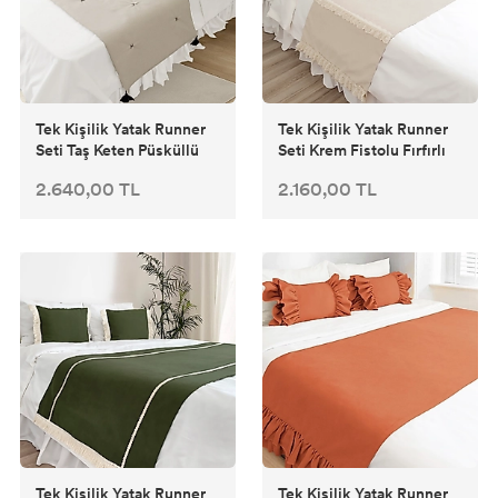
2'li Kombin Kırlent
Şeker Yastık
Tek Kişilik Yatak Runner
Tek Kişilik Yatak Runner
Uzun Yastık
Seti Taş Keten Püsküllü
Seti Krem Fistolu Fırfırlı
2.640,00 TL
2.160,00 TL
Kırlent İçleri
Sandalye Minderi
Perde
Tek Kişilik Yatak Runner
Tek Kişilik Yatak Runner